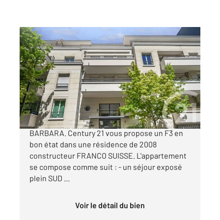
MONTROUGE 92
2
70,01 m
, 3 pièces
Ref : 11980
Appartement F3 à vendre
549 000 €
RUE d'ARCUEIL - à 8 min à pieds du métro L4
BARBARA. Century 21 vous propose un F3 en
bon état dans une résidence de 2008
constructeur FRANCO SUISSE. L'appartement
se compose comme suit : - un séjour exposé
plein SUD ...
Voir le détail du bien