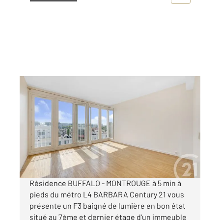
MONTROUGE 92
2
65 m
, 3 pièces
Ref : 12073
Appartement F3 à vendre
499 000 €
Visiter le site dédié
Résidence BUFFALO - MONTROUGE à 5 min à
pieds du métro L4 BARBARA Century 21 vous
présente un F3 baigné de lumière en bon état
situé au 7ème et dernier étage d'un immeuble