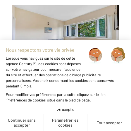
MONTROUGE 92
2
24 m
, 1 pièce
Ref : 4158
Appartement F1 à vendre
209 000 €
Visiter le site dédié
À vendre Studio 24 m² Montrouge À deux pas
de la place Jean Jaurès, découvrez ce studio
de 24 m² parfaitement situ. Niché au rez-de-
chaussée surélevé d'une résidence de
standing avec gardien, il offre un cadre de vie
pratique ...
Voir le détail du bien
Créer une alerte