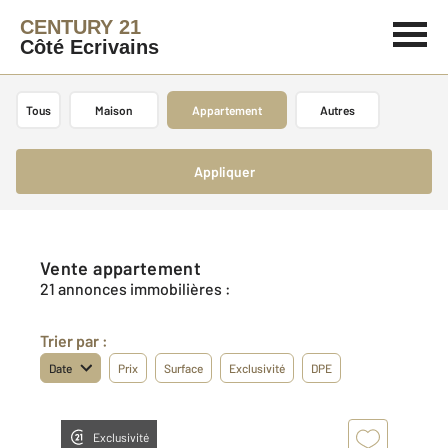
CENTURY 21
Côté Ecrivains
Tous
Maison
Appartement
Autres
Appliquer
Vente appartement
21 annonces immobilières :
Trier par :
Date
Prix
Surface
Exclusivité
DPE
Exclusivité