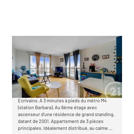
MONTROUGE 92
2
61,38 m
, 3 pièces
Ref : 11944
Appartement F3 à vendre
519 000 €
MONTROUGE - Au cœur du Quartier des
Ecrivains. A 3 minutes à pieds du métro M4
(station Barbara). Au 6ème étage avec
ascenseur d'une résidence de grand standing,
datant de 2001. Appartement de 3 pièces
principales. Idéalement distribué, au calme ...