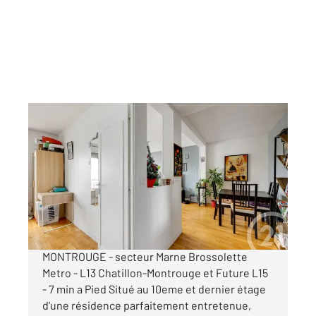
MONTROUGE 92
2
57,96 m
, 3 pièces
Ref : 11993
Appartement F3 à vendre
369 000 €
Visiter le site dédié
MONTROUGE - secteur Marne Brossolette
Metro - L13 Chatillon-Montrouge et Future L15
- 7 min a Pied Situé au 10eme et dernier étage
d'une résidence parfaitement entretenue,