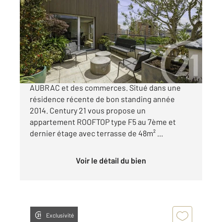
2
108 m
, 5 pièces
Ref : 11816
Appartement F5 à vendre
749 000 €
BAGNEUX - à 100m du métro Ligne 4 LUCIE
AUBRAC et des commerces. Situé dans une
résidence récente de bon standing année
2014. Century 21 vous propose un
appartement ROOFTOP type F5 au 7ème et
dernier étage avec terrasse de 48m² ...
Voir le détail du bien
Exclusivité