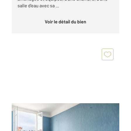
salle d'eau avec sa ...
Voir le détail du bien
MONTROUGE 92
2
51 m
, 3 pièces
Ref : 11935