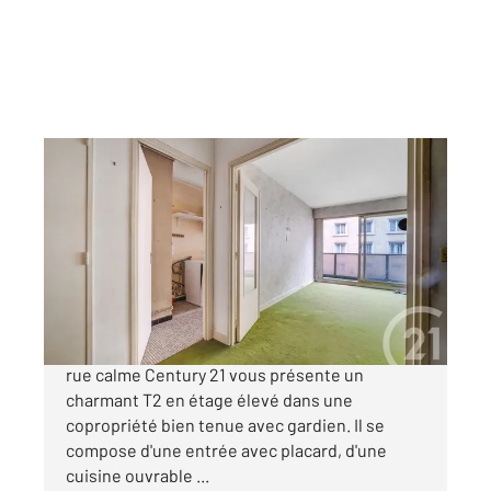
PARIS 75015
2
47,08 m
, 2 pièces
Ref : 11660
Appartement F2 à vendre
335 000 €
A deux pas du Parc Des Expositions, dans une
rue calme Century 21 vous présente un
charmant T2 en étage élevé dans une
copropriété bien tenue avec gardien. Il se
compose d'une entrée avec placard, d'une
cuisine ouvrable ...