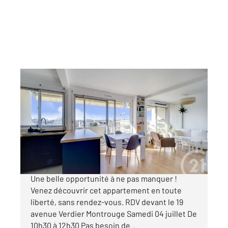
MONTROUGE 92
2
61 m
, 3 pièces
Ref : 11747
Appartement F3 à vendre
549 000 €
VISITE LIBRE Samedi 04 juillet | 10h30 12h30
Une belle opportunité à ne pas manquer !
Venez découvrir cet appartement en toute
liberté, sans rendez-vous. RDV devant le 19
avenue Verdier Montrouge Samedi 04 juillet De
10h30 à 12h30 Pas besoin de ...