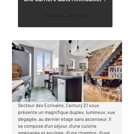
Découvrir nos offres
MONTROUGE 92
2
77,05 m
, 3 pièces
Ref : 12023
Appartement Duplex à vendre
471 000 €
Visiter le site dédié
Secteur des Ecrivains, Century 21 vous
présente un magnifique duplex, lumineux, vue
dégagée, au dernier étage sans ascenseur. Il
se compose d'un séjour, d'une cuisine
aménagée et équipée, d'une chambre, d'une