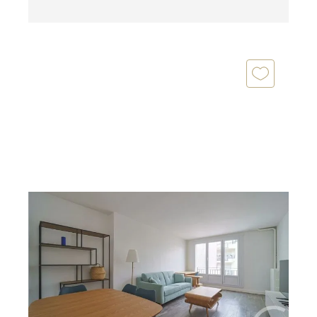
MONTROUGE 92
2
51,17 m
, 2 pièces
Ref : 11731
Appartement F2 à vendre
399 000 €