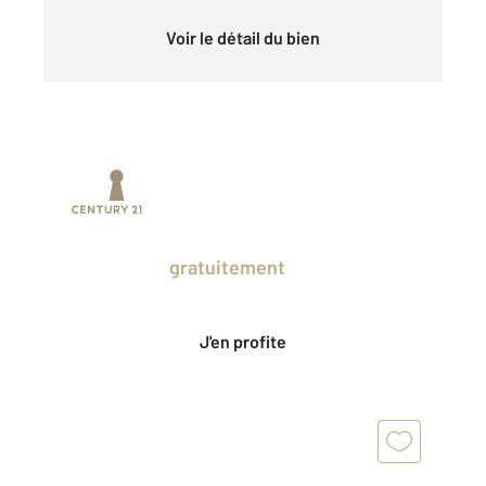
Voir le détail du bien
Prenez un temps d'avance sur le marché
en profitant
gratuitement
des Ventes
Privées CENTURY 21.
J'en profite