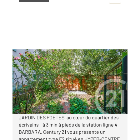
MONTROUGE 92
2
39,88 m
, 2 pièces
Ref : 12065
Appartement F2 à vendre
353 000 €
Visiter le site dédié
JARDIN DES POETES, au cœur du quartier des
écrivains - à 3 min à pieds de la station ligne 4
BARBARA. Century 21 vous présente un
appartement type F2 situé en HYPER-CENTRE