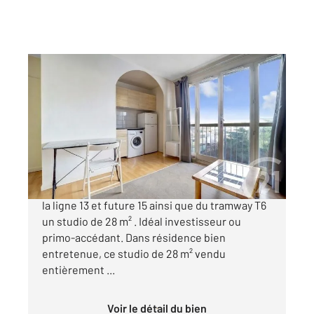
MALAKOFF 92
2
28 m
, 1 pièce
Ref : 11807
Appartement F1 à vendre
188 000 €
Century 21 vous présente à Malakoff au pied de
la ligne 13 et future 15 ainsi que du tramway T6
un studio de 28 m² . Idéal investisseur ou
primo-accédant. Dans résidence bien
entretenue, ce studio de 28 m² vendu
entièrement ...
Voir le détail du bien