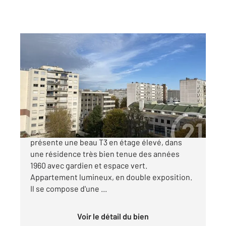
MONTROUGE 92
2
52,58 m
, 3 pièces
Ref : 11847
Appartement F3 à vendre
325 000 €
Au pied de la future L15, Century 21 vous
présente une beau T3 en étage élevé, dans
une résidence très bien tenue des années
1960 avec gardien et espace vert.
Appartement lumineux, en double exposition.
Il se compose d'une ...
Voir le détail du bien