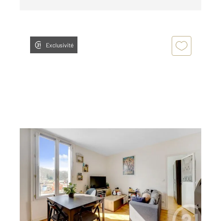
Exclusivité
MONTROUGE 92
2
35,69 m
, 2 pièces
Ref : 11549
Appartement F2 à vendre
265 000 €
Visiter le site dédié